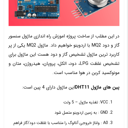
در این مطلب از ساخت پروژه اموزش راه اندازی ماژول سنسور
گاز و دود MQ2 با اردوینو خواهیم داد. ماژول MQ2 یکی از پر
کاربرد ترین ماژول تشخیص گاز و دود هست این ماژول برای
تشخیص غلظت LPG، دود، الکل، پروپان، هیدروژن، متان و
مونوکسید کربن در هوا مناسب است.
پین های ماژول DHT11
این ماژول دارای 4 پین است:
VCC: تغذیه ماژول – 5 ولت
GND : به زمین اردوینو متصل شود
A0 : ولتاژ خروجی آنالوگ را متناسب با غلظت دود/گاز فراهم