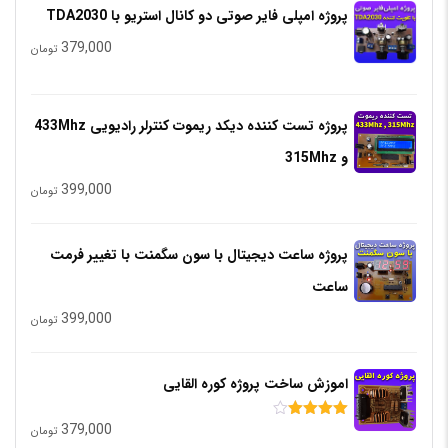
پروژه امپلی فایر صوتی دو کانال استریو با TDA2030
379,000
تومان
پروژه تست کننده دیکد ریموت کنترلر رادیویی 433Mhz
و 315Mhz
399,000
تومان
پروژه ساعت دیجیتال با سون سگمنت با تغییر فرمت
ساعت
399,000
تومان
اموزش ساخت پروژه کوره القایی
379,000
امتیاز
تومان
4.00
از 5