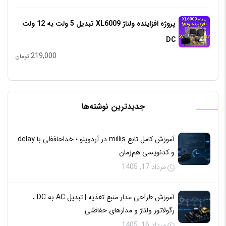
پروژه افزاینده ولتاژ XL6009 تبدیل 5 ولت به 12 ولت
DC
219,000
تومان
جدیدترین نوشته‌ها
آموزش کامل تابع millis در آردوینو ؛ خداحافظی با delay
و کدنویسی هم‌زمان
مرداد 17, 1405
آموزش طراحی مدار منبع تغذیه | تبدیل AC به DC ،
رگولاتور ولتاژ و مدارهای حفاظتی
مرداد 16, 1405