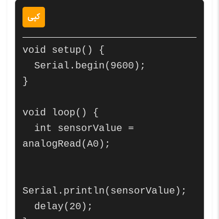
کپی
void setup() {

  Serial.begin(9600);

}

void loop() {

  int sensorValue = 
analogRead(A0);

Serial.println(sensorValue);

  delay(20);
