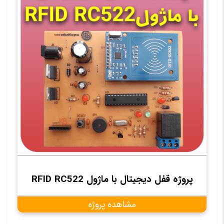
پروژه قفل دیجیتال با ماژول RFID RC522
مشاهده پروژه