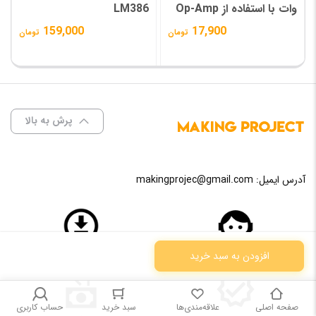
وات با استفاده از Op-Amp
LM386
و ترانزیستورهای قدرت
159,000
17,900
تومان
تومان
پرش به بالا
آدرس ایمیل:
makingprojec@gmail.com
افزودن به سبد خرید
3 ماه پشتیبانی
دسترسی مادام العمر
صفحه اصلی
علاقه‌مندی‌ها
سبد خرید
حساب کاربری