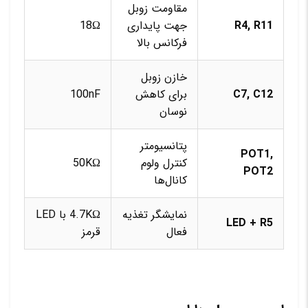
مقاومت زوبل
R4, R11
جهت پایداری
18Ω
فرکانس بالا
خازن زوبل
C7, C12
برای کاهش
100nF
نوسان
پتانسیومتر
POT1,
کنترل ولوم
50KΩ
POT2
کانال‌ها
نمایشگر تغذیه
4.7KΩ با LED
LED + R5
فعال
قرمز