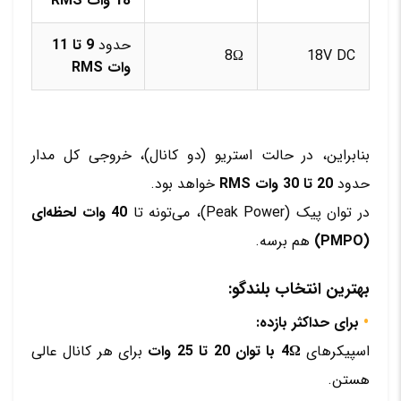
18 وات RMS
حدود
9 تا 11
8Ω
18V DC
وات RMS
بنابراین، در حالت استریو (دو کانال)، خروجی کل مدار
حدود
20 تا 30 وات RMS
خواهد بود.
در توان پیک (Peak Power)، می‌تونه تا
40 وات لحظه‌ای
(PMPO)
هم برسه.
بهترین انتخاب بلندگو:
برای حداکثر بازده:
اسپیکرهای
4Ω با توان 20 تا 25 وات
برای هر کانال عالی
هستن.