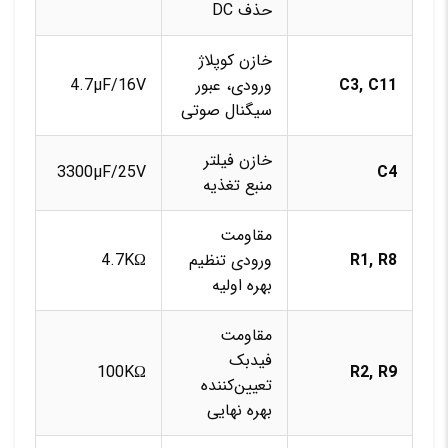
حذف DC
خازن کوپلاژ
C3, C11
ورودی، عبور
4.7µF/16V
سیگنال صوتی
خازن فیلتر
3300µF/25V
C4
منبع تغذیه
مقاومت
R1, R8
ورودی تنظیم
4.7KΩ
بهره اولیه
مقاومت
فیدبک
100KΩ
R2, R9
تعیین‌کننده
بهره نهایی