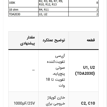
مقدار
قطعه
توضیح عملکرد
پیشنهادی
آی‌سی
تقویت‌کننده
U1, U2
صوتی
—
(TDA2030)
پنج‌پایه،
تقویت تا 18
وات
خازن کوپلاژ
C2, C10
خروجی برای
1000µF/25V