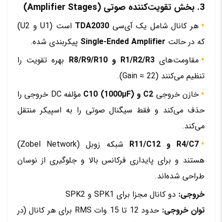
3. بخش تقویت‌کننده صوتی (Amplifier Stages)
هر کانال شامل یک آی‌سی
TDA2030
است (U1 و U2)
که در حالت
Single-Ended Amplifier
پیکربندی شده.
مقاومت‌های
R1/R2/R3 و R8/R9/R10
بهره تقویت را
تنظیم می‌کنند (Gain ≈ 22).
خازن خروجی
C2 و C10 (1000µF)
مؤلفه DC خروجی را
حذف می‌کند و فقط سیگنال صوتی را به اسپیکر منتقل
می‌کند.
R4/C7 و R11/C12
شبکه زوبل (Zobel Network)
هستند و برای پایداری فرکانس بالا و جلوگیری از نوسان
طراحی شده‌اند.
خروجی:
دو کانال مجزا برای SPK1 و SPK2
توان خروجی:
حدود 12 تا 15 وات RMS برای هر کانال (در