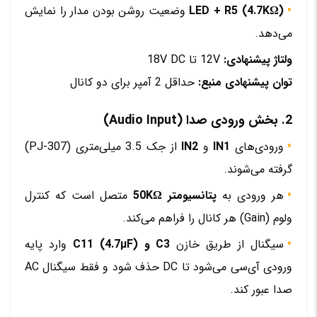
LED + R5 (4.7KΩ)
وضعیت روشن بودن مدار را نمایش
می‌دهد.
ولتاژ پیشنهادی:
12V تا 18V DC
توان پیشنهادی منبع:
حداقل 2 آمپر برای دو کانال
2. بخش ورودی صدا (Audio Input)
ورودی‌های
IN1
و
IN2
از جک 3.5 میلی‌متری (PJ-307)
گرفته می‌شوند.
هر ورودی به
پتانسیومتر 50KΩ
متصل است که کنترل
ولوم (Gain) هر کانال را فراهم می‌کند.
سیگنال از طریق خازن
C3 و C11 (4.7µF)
وارد پایه
ورودی آی‌سی می‌شود تا DC حذف شود و فقط سیگنال AC
صدا عبور کند.