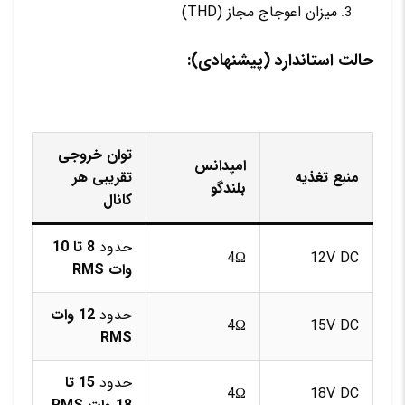
میزان اعوجاج مجاز (THD)
حالت استاندارد (پیشنهادی):
توان خروجی
امپدانس
منبع تغذیه
تقریبی هر
بلندگو
کانال
حدود
8 تا 10
4Ω
12V DC
وات RMS
حدود
12 وات
4Ω
15V DC
RMS
حدود
15 تا
4Ω
18V DC