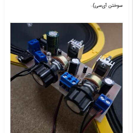
سوختن آی‌سی).