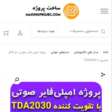
ورود به حس
خانه
/
مدار های الکترونیکی
/
مدارهای صوتی
/
پروژه امپلی فایر صوتی دو کانال
استریو با TDA2030