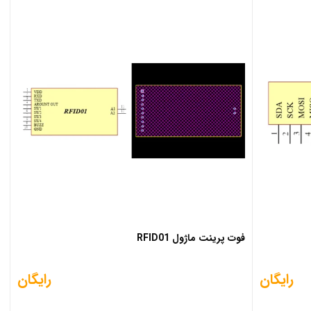
فوت پرینت ماژول RFID01
رایگان
رایگان