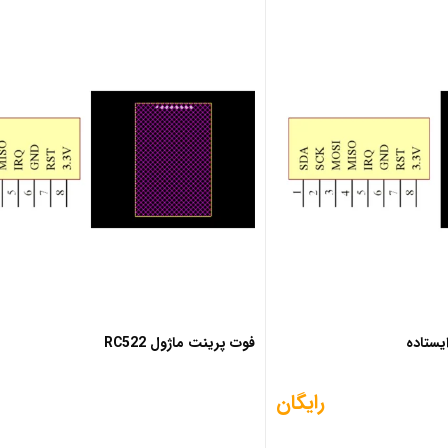
فوت پرینت ماژول RC522
رایگان