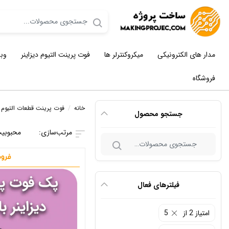
مدار های الکترونیکی
میکروکنترلر ها
فوت پرینت التیوم دیزاینر
وب
فروشگاه
خانه
/
فوت پرینت قطعات التیوم د
جستجو محصول
محبوبی
جستجو
برای:
فیلترهای فعال
امتیاز 2 از 5