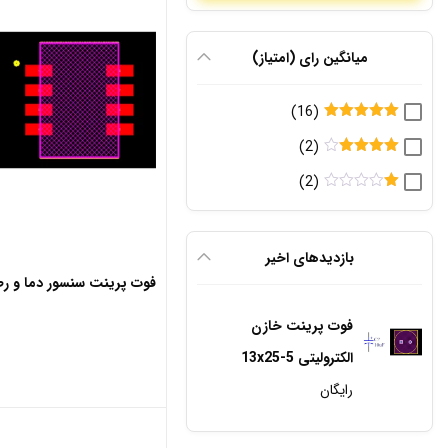
میانگین رای (امتیاز)
(16)
امتیاز
5
از
(2)
5
امتیاز
4
(2)
از 5
ام
تیا
ز
1
بازدید‌های اخیر
از
5
فوت پرینت سنسور دما و رطوبت
فوت پرینت خازن
الکترولیتی 5-13x25
رایگان