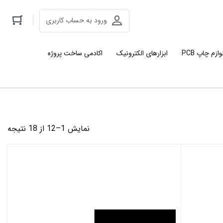
ورود به حساب کاربری
وازم چاپ PCB
ابزارهای الکترونیک
اکادمی ساخت پروژه
مرت
نمایش 1–12 از 18 نتیجه
بر
اس
جد