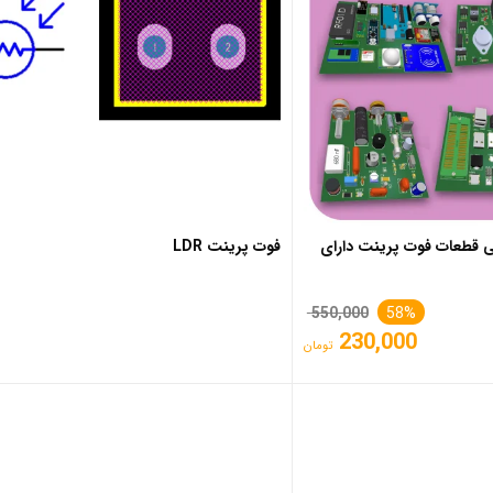
امی قطعات فوت پرینت دارای
فوت پرینت LDR
قیمت
550,000
58%
230,000
اصلی
تومان
قیمت
550,000 تومان
فعلی
بود.
230,000 تومان
است.