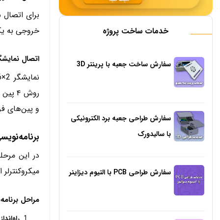
خروجی به یکی از ور
خدمات ساخت پروژه
اتصال نمایشگر LCD به 
سفارش ساخت جعبه با پرینتر 3D
و پین‌های فر
سفارش طراحی جعبه برد الکترونیکی
با سالیدورک
برنامه‌نویس
در این مرحله، ب
میکروکنترلر ا
سفارش طراحی PCB با التیوم دیزاینر
مراحل برنامه‌
راه‌اندازی