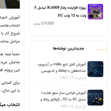
پروژه افزاینده ولتاژ XL6009 تبدیل 5
ولت به 12 ولت DC
219,000
تومان
مراحل ساخت دماسنج دیجیتال
جدیدترین نوشته‌ها
حتماً شما هم
آموزش کامل تابع millis در آردوینو ؛
این پروژه، قصد داریم از سنسورهای LM35
خداحافظی با delay و کدنویسی
هم‌زمان
مرداد 17, 1405
با این حال، 
آموزش طراحی مدار منبع تغذیه |
تبدیل AC به DC ، رگولاتور ولتاژ و
انتخاب میکروک
مدارهای حفاظتی
مرداد 16, 1405