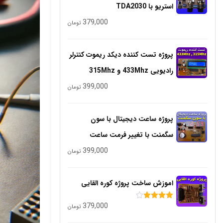
استریو با TDA2030
379,000
تومان
پروژه تست کننده دیکد ریموت کنترلر
رادیویی 433Mhz و 315Mhz
399,000
تومان
پروژه ساعت دیجیتال با سون
سگمنت با تغییر فرمت ساعت
399,000
تومان
اموزش ساخت پروژه کوره القایی
379,000
امتیاز
تومان
4.00
از 5