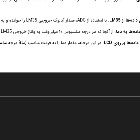
ده‌ها از LM35
: با استفاده از ADC، مقدار آنالوگ خروجی LM35 را خوانده و به یک مقدار دیجیتال تبدیل می‌کنیم.
اده‌ها به دما
: از آنجا که هر درجه سلسیوس ۱۰ میلی‌ولت به ولتاژ خروجی LM35 اضافه می‌کند، می‌توانیم دمای محیط را از داده‌های ADC محاسبه کنیم.
ده‌ها بر روی LCD
: در این مرحله، مقدار دما را به فرمت مناسب (مثلاً درجه سلسیوس) تبدیل