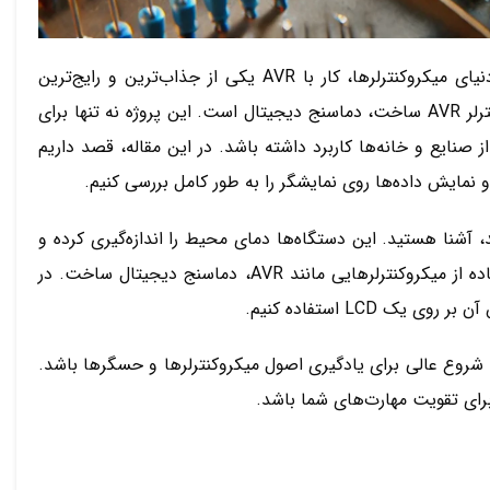
آموزش اتصال سنسور LM35 به میکروکنترلر AVR و نمایش دما روی LCD ، در دنیای میکروکنترلرها، کار با AVR یکی از جذاب‌ترین و رایج‌ترین
انتخاب‌هاست. یکی از پروژه‌های ساده و کاربردی که می‌توان با استفاده از میکروکنترلر AVR ساخت، دماسنج دیجیتال است. این پروژه نه تنها برای
سیاری از صنایع و خانه‌ها کاربرد داشته باشد. در این مقاله، قصد داریم
د، آشنا هستید. این دستگاه‌ها دمای محیط را اندازه‌گیری کرده و
نمایش می‌دهند. در دنیای الکترونیک و میکروکنترلرها، می‌توان به سادگی با استفاده از میکروکنترلرهایی مانند AVR، دماسنج دیجیتال ساخت. در
واند به عنوان یک نقطه شروع عالی برای یادگیری اصول میکروکنترلرها و حسگرها باشد.
 برای تقویت مهارت‌های شما باشد.