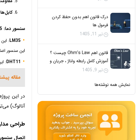
مقاومت‌
کابل‌ها
درک قانون اهم بدون حفظ کردن
فرمول‌ ها
سنسور دما: LM35 یا DHT11
تیر 11, 1405
LM35
این سنسور اضاف
قانون اهم Ohm’s Law چیست ؟
آموزش کامل رابطه ولتاژ ، جریان و
DHT11
: ای
مقاومت با مثال
تیر 9, 1405
مقاله پیشن
نمایش همه نوشته‌ها
در این پروژ
آنالوگ) می‌تو
طراحی مدار
اتصال سنسور LM35 به VR