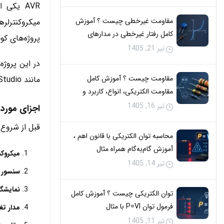
مقاومت غیرخطی چیست ؟ آموزش
میکروکنترلره
کامل رفتار غیرخطی در مدارهای
پروژه‌های ک
الکتریکی
تیر 21, 1405
مقاومت چیست ؟ آموزش کامل
مانند Atmel Studio یا Arduino IDE قابل برنامه‌نویسی هستند و امکانات مناسبی برای کار با سنسورها و نمایشگرها دارند.
مقاومت الکتریکی، انواع، کاربرد و
تحلیل مدار
تیر 16, 1405
اجزای مورد ن
قبل از شروع 
محاسبه توان الکتریکی با قانون اهم ،
آموزش گام‌به‌گام همراه مثال
میکروکنترلر AVR (مثل ega16
تیر 14, 1405
سنسور دما (M35
نمایشگر  16×2
توان الکتریکی چیست ؟ آموزش کامل
فرمول توان P=VI با مثال
مدار تغذ
تیر 11, 1405