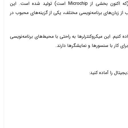
AVR یکی از خانواده‌های معروف میکروکنترلر است که توسط شرکت Atmel (که اکنون بخشی از Microchip است) تولید شده است. این
از زبان‌های برنامه‌نویسی مختلف، یکی از گزینه‌های محبوب در
ه، می‌توانیم از میکروکنترلرهایی مانند ATmega16 یا ATmega32 استفاده کنیم. این میکروکنترلرها به راحتی با محیط‌های برنامه‌نویسی
یتال را آماده کنید: