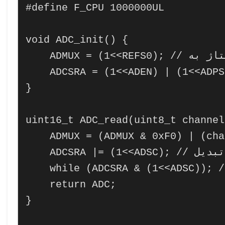
#define F_CPU 1000000UL

void ADC_init() {

    ADMUX = (1<<REFS0); // تنظیم مرجع ولتاژ به AVCC

    ADCSRA = (1<<ADEN) | (1<<ADPS1) | (1<<ADPS0); // فعال کردن ADC

}

uint16_t ADC_read(uint8_t channel)
    ADMUX = (ADMUX & 0xF0) | (channel & 0x0F); // انتخاب کانال ورودی

    ADCSRA |= (1<<ADSC); // شروع تبدیل

    while (ADCSRA & (1<<ADSC)); // صبر تا تبدیل تمام شود

    return ADC;

}
