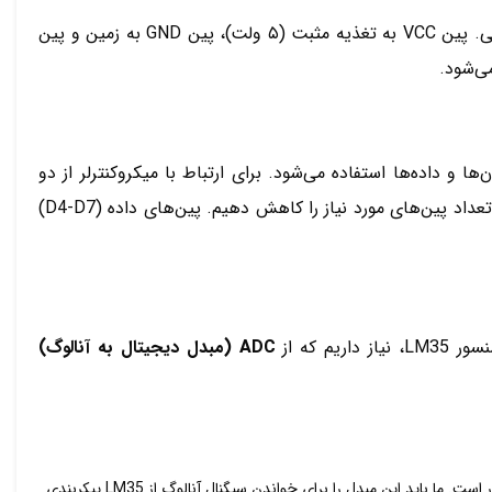
برای اتصال سنسور LM35 به میکروکنترلر، سه پین وجود دارد: VCC، GND و خروجی. پین VCC به تغذیه مثبت (۵ ولت)، پین GND به زمین و پین
رای تغذیه، فرمان‌ها و داده‌ها استفاده می‌شود. برای ارتباط با میکروکنترلر از دو
روش ۴ پین و ۸ پین استفاده می‌شود. در اینجا، از روش ۴ پین استفاده می‌کنیم تا تعداد پین‌های مورد نیاز را کاهش دهیم. پین‌های داده (D4-D7)
م که از
ADC (مبدل دیجیتال به آنالوگ)
: میکروکنترلر ATmega16 از یک مبدل آنالوگ به دیجیتال ۱۰ بیتی برخوردار است. ما باید این مبدل را برای خواندن سیگنال آنالوگ از LM35 پیکربندی