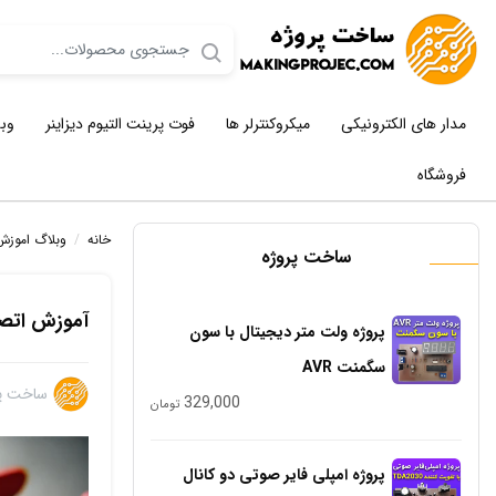
مدار های الکترونیکی
میکروکنترلر ها
فوت پرینت التیوم دیزاینر
وب
فروشگاه
خانه
/
وبلاگ اموزش
ساخت پروژه
آموزش اتصال سنسور LM35 به میکرو
پروژه ولت متر دیجیتال با سون
سگمنت AVR
ساخت پر
329,000
تومان
پروژه امپلی فایر صوتی دو کانال