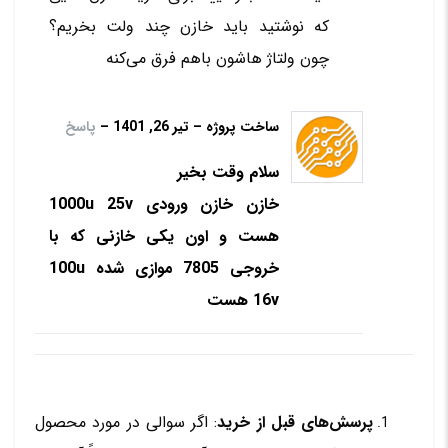
که نوشتید باید خازن چند ولت بخریم؟
چون ولتاژ هاشون باهم فرق می‌کنه
ساخت پروژه
–
تیر 26, 1401
–
پاسخ
سلام وقت بخیر
خازن خازن ورودی 1000u 25v
هست و اون یکی خازنی که با
خروجی 7805 موازی شده 100u
16v هست
پرسش‌های قبل از خرید
: اگر سوالی در مورد محصول