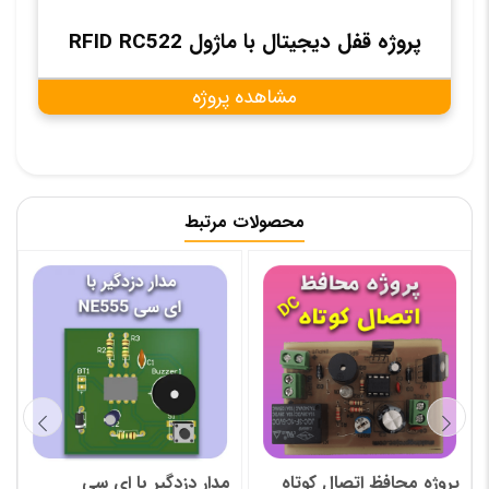
پروژه قفل دیجیتال با ماژول RFID RC522
مشاهده پروژه
محصولات مرتبط
مدار دو برابر کننده ولتاژ
مدار امپلی فایر صوتی 25