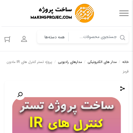
ورود به حس
خانه
/
مدار های الکترونیکی
/
مدارهای رادیویی
/
پروژه تستر کنترل های IR مادون
قرمز