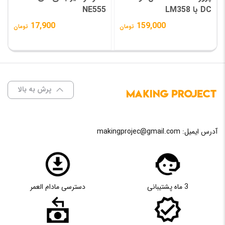
وات با استفاده از TDA2040
17,900
این محصول موقتا متوقف
ن
تومان
فروش شده
پرش به بالا
آدرس ایمیل:
makingprojec@gmail.com
3 ماه پشتیبانی
دسترسی مادام العمر