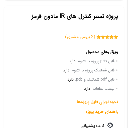
پروژه تستر کنترل های IR مادون قرمز
(
2
بررسی مشتری)
2
امتیازدهی
5.00
از 5
ویژگی‌های محصول
در
امتیازدهی
مشتری
فایل pcb پروژه با التیوم:
دارد
فایل شماتیک پروژه با التیوم:
دارد
فایل pdf شماتیک و pcb:
دارد
لیست قطعات:
دارد
نحوه اجرای فایل پروژه‌ها
راهنمای خرید پروژه
3 ماه پشتیبانی