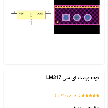
فوت پرینت ای سی LM317
(
1
بررسی مشتری)
1
امتیازدهی
5.00
از 5
ویژگی‌های محصول
در