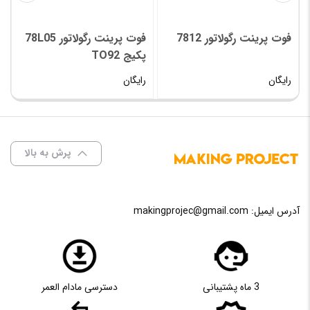
فوت پرینت رگولاتور 7812
فوت پرینت رگولاتور 78L05
فو
پکیج TO92
رایگان
رایگان
را
پرش به بالا
آدرس ایمیل:
makingprojec@gmail.com
3 ماه پشتیبانی
دسترسی مادام العمر