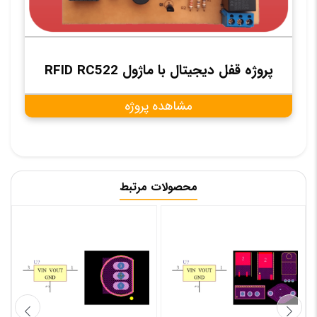
پروژه قفل دیجیتال با ماژول RFID RC522
مشاهده پروژه
محصولات مرتبط