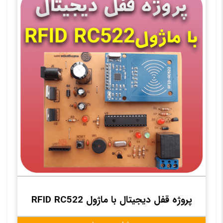
پروژه قفل دیجیتال با ماژول RFID RC522