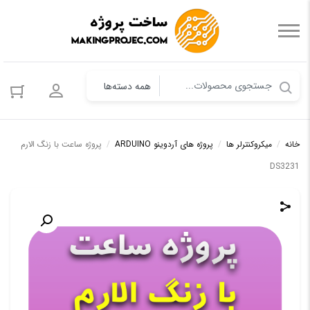
ورود به حس
خانه
/
میکروکنترلر ها
/
پروژه های آردوینو ARDUINO
/
پروژه ساعت با زنگ الارم
DS3231