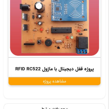
پروژه قفل دیجیتال با ماژول RFID RC522
مشاهده پروژه