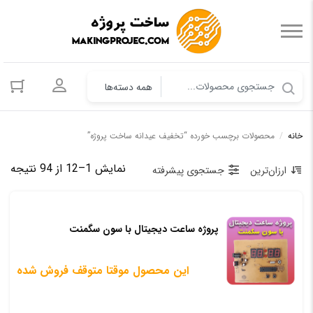
ورود به حسا
خانه
/
محصولات برچسب خورده “تخفیف عیدانه ساخت پروژه”
مرت
نمایش 1–12 از 94 نتیجه
ارزان‌ترین
جستجوی پیشرفته
بر
اس
پروژه ساعت دیجیتال با سون سگمنت
قی
کم
این محصول موقتا متوقف فروش شده
به
زیا