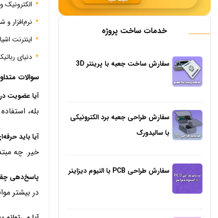
الکترونیک و 
نرم‌افزار و ش
خدمات ساخت پروژه
اینترنت اشی
دنیای رباتیکب
سفارش ساخت جعبه با پرینتر 3D
سوالات متداول (
آیا عضویت در
بله، استفاده
سفارش طراحی جعبه برد الکترونیکی
با سالیدورک
آیا باید حرفه‌
خیر. چه مبتد
سفارش طراحی PCB با التیوم دیزاینر
پاسخ‌دهی چق
در بیشتر موا
آیا می‌توانم 