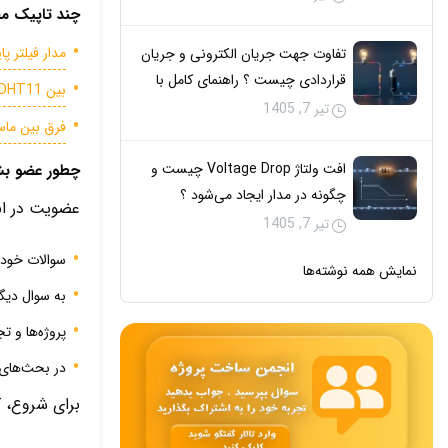
چند تاپیک مفی
مدار فیلتر پایین‌گذر RC خروجی نویز
تفاوت جهت جریان الکترونی و جریان
قراردادی چیست ؟ راهنمای کامل با
بین DHT11 و DHT22 کدومش برای دیتالاگر دقیق‌تره؟
مثال
تیر 7, 1405
فرق بین ماسفت IRFZ44N و RF540N
افت ولتاژ Voltage Drop چیست و
چطور عضو بشم
چگونه در مدار ایجاد می‌شود ؟
عضویت در انج
تیر 7, 1405
سوالات خود 
نمایش همه نوشته‌ها
به سوال دیگ
پروژه‌ها و تج
در بحث‌های
برای شروع، 