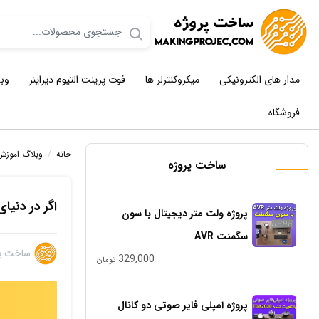
مدار های الکترونیکی
میکروکنترلر ها
فوت پرینت التیوم دیزاینر
وب
فروشگاه
خانه
/
وبلاگ اموزش
ساخت پروژه
اگر در دنیا
پروژه ولت متر دیجیتال با سون
سگمنت AVR
ساخت پر
329,000
تومان
پروژه امپلی فایر صوتی دو کانال