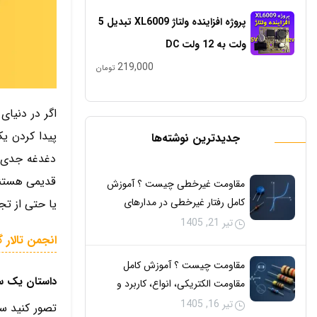
پروژه افزاینده ولتاژ XL6009 تبدیل 5
ولت به 12 ولت DC
219,000
تومان
اگر در دنیای
پیدا کردن ی
جدیدترین نوشته‌ها
دغدغه جدی ت
قدیمی هستند.
مقاومت غیرخطی چیست ؟ آموزش
کامل رفتار غیرخطی در مدارهای
یا حتی از تج
الکتریکی
تیر 21, 1405
انجمن تالار گفتگو 
مقاومت چیست ؟ آموزش کامل
داستان یک سو
مقاومت الکتریکی، انواع، کاربرد و
تحلیل مدار
تیر 16, 1405
تصور کنید س