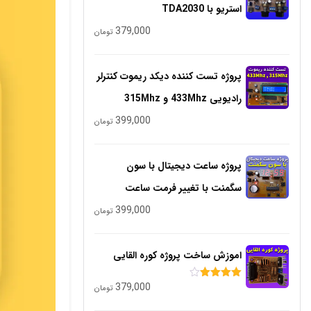
استریو با TDA2030
379,000
تومان
پروژه تست کننده دیکد ریموت کنترلر
رادیویی 433Mhz و 315Mhz
399,000
تومان
پروژه ساعت دیجیتال با سون
سگمنت با تغییر فرمت ساعت
399,000
تومان
اموزش ساخت پروژه کوره القایی
379,000
امتیاز
تومان
4.00
از 5