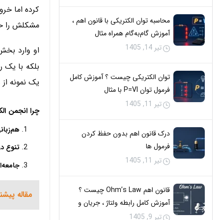
کرده اما خرو
محاسبه توان الکتریکی با قانون اهم ،
مشکلش را حل
آموزش گام‌به‌گام همراه مثال
تیر 14, 1405
او وارد بخ
بلکه با یک ر
توان الکتریکی چیست ؟ آموزش کامل
یک نمونه از 
فرمول توان P=VI با مثال
تیر 11, 1405
چرا انجمن الک
هم‌زبان
درک قانون اهم بدون حفظ کردن
فرمول‌ ها
تنوع د
تیر 11, 1405
جامعه‌
قانون اهم Ohm’s Law چیست ؟
مقاله پیشن
آموزش کامل رابطه ولتاژ ، جریان و
مقاومت با مثال
تیر 9, 1405