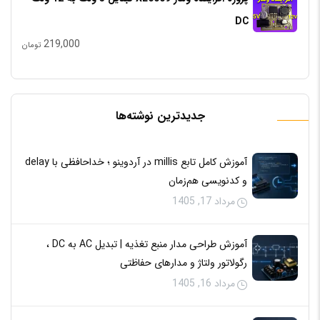
DC
219,000
تومان
جدیدترین نوشته‌ها
آموزش کامل تابع millis در آردوینو ؛ خداحافظی با delay
و کدنویسی هم‌زمان
مرداد 17, 1405
آموزش طراحی مدار منبع تغذیه | تبدیل AC به DC ،
رگولاتور ولتاژ و مدارهای حفاظتی
مرداد 16, 1405