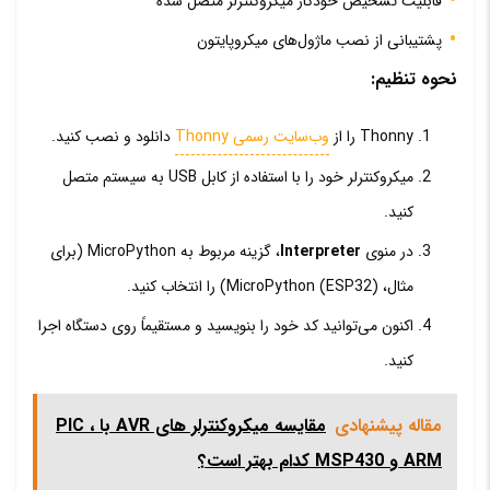
قابلیت تشخیص خودکار میکروکنترلر متصل شده
پشتیبانی از نصب ماژول‌های میکروپایتون
نحوه تنظیم:
Thonny را از
وب‌سایت رسمی Thonny
دانلود و نصب کنید.
میکروکنترلر خود را با استفاده از کابل USB به سیستم متصل
کنید.
در منوی
Interpreter
، گزینه مربوط به MicroPython (برای
مثال، MicroPython (ESP32)) را انتخاب کنید.
اکنون می‌توانید کد خود را بنویسید و مستقیماً روی دستگاه اجرا
کنید.
مقاله پیشنهادی
مقایسه میکروکنترلر های AVR با PIC ،
ARM و MSP430 کدام بهتر است؟