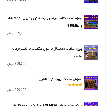
تومان
پروژه تست کننده دیکد ریموت کنترلر رادیویی 433Mhz
و 315Mhz
399,000
تومان
پروژه ساعت دیجیتال با سون سگمنت با تغییر فرمت
ساعت
399,000
تومان
اموزش ساخت پروژه کوره القایی
379,000
امتیاز
تومان
4.00
از 5
پروژه افزاینده ولتاژ XL6009 تبدیل 5 ولت به 12 ولت