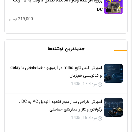
پروژه افزاینده ولتاژ XL6009 تبدیل 5 ولت به 12 ولت
DC
219,000
تومان
جدیدترین نوشته‌ها
آموزش کامل تابع millis در آردوینو ؛ خداحافظی با delay
و کدنویسی هم‌زمان
مرداد 17, 1405
آموزش طراحی مدار منبع تغذیه | تبدیل AC به DC ،
رگولاتور ولتاژ و مدارهای حفاظتی
مرداد 16, 1405