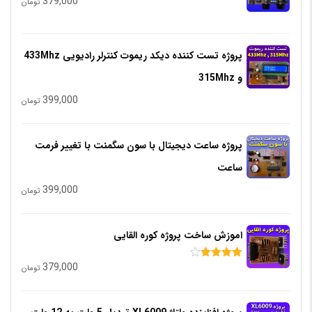
379,000
تومان
پروژه تست کننده دیکد ریموت کنترلر رادیویی 433Mhz
و 315Mhz
399,000
تومان
پروژه ساعت دیجیتال با سون سگمنت با تغییر فرمت
ساعت
399,000
تومان
اموزش ساخت پروژه کوره القایی
379,000
امتیاز
تومان
4.00
از 5