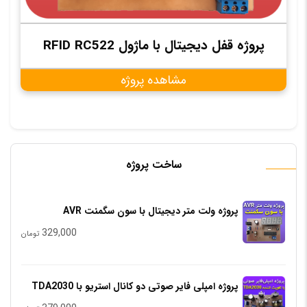
پروژه قفل دیجیتال با ماژول RFID RC522
مشاهده پروژه
ساخت پروژه
پروژه ولت متر دیجیتال با سون سگمنت AVR
329,000
تومان
پروژه امپلی فایر صوتی دو کانال استریو با TDA2030