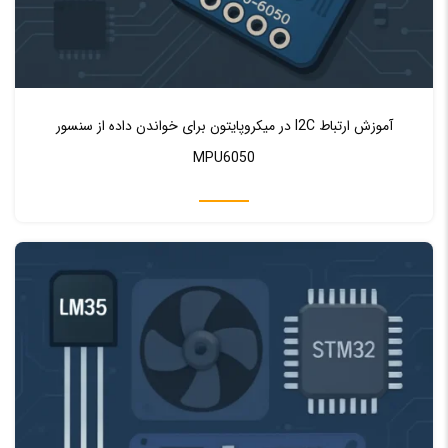
♥ 0
0
آموزش ارتباط I2C در میکروپایتون برای خواندن داده از سنسور
MPU6050
اموزش میکروکنترلر STM32 ARM