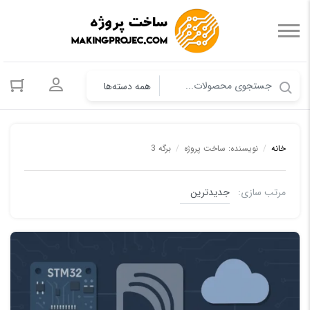
ورود به حس
خانه
/
نویسنده: ساخت پروژه
/
برگه 3
مرتب سازی:
اموزش میکروکنترلر STM32 ARM