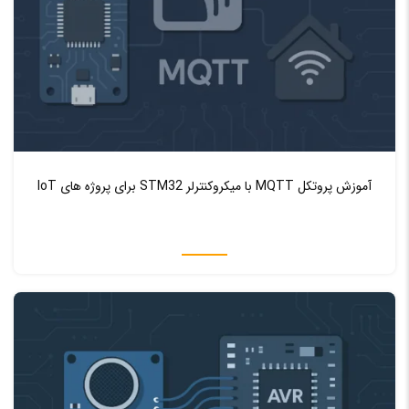
♥ 0
0
آموزش پروتکل MQTT با میکروکنترلر STM32 برای پروژه‌ های IoT
اموزش میکرو کنترلر AVR