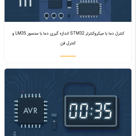
♥ 0
0
کنترل دما با میکروکنترلر STM32 اندازه‌ گیری دما با سنسور LM35 و
کنترل فن
اموزش میکرو کنترلر AVR