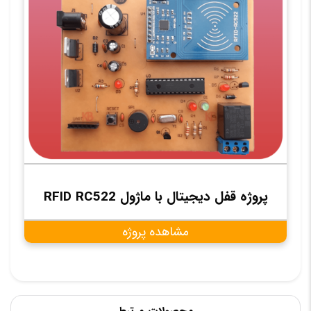
پروژه قفل دیجیتال با ماژول RFID RC522
مشاهده پروژه