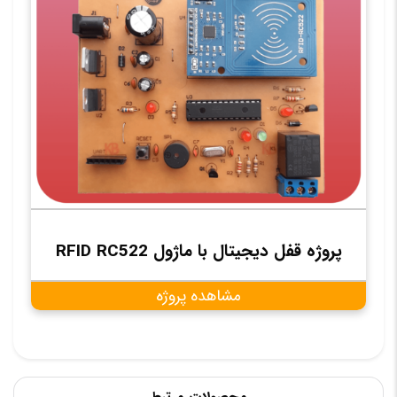
پروژه قفل دیجیتال با ماژول RFID RC522
مشاهده پروژه