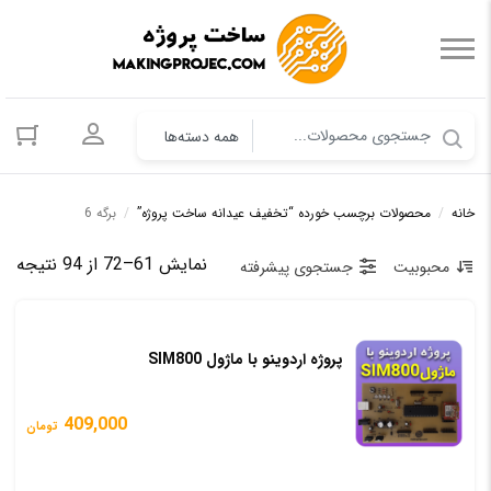
ورود به حسا
خانه
/
محصولات برچسب خورده “تخفیف عیدانه ساخت پروژه”
/
برگه 6
مرت
نمایش 61–72 از 94 نتیجه
محبوبیت
جستجوی پیشرفته
بر
اس
پروژه اردوینو با ماژول SIM800
مح
409,000
تومان