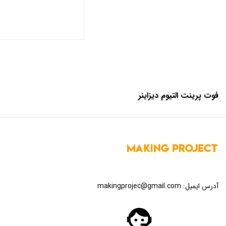
فوت پرینت التیوم دیزاینر
آدرس ایمیل:
makingprojec@gmail.com