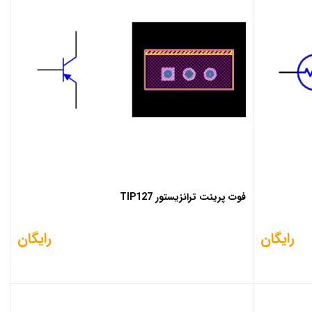
فوت پرینت ترانزیستور TIP127
رایگان
رایگان