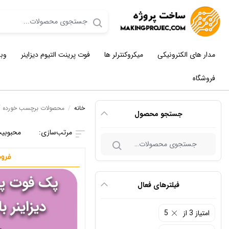
مدار های الکترونیکی
میکروکنترلر ها
فوت پرینت التیوم دیزاینر
وب
فروشگاه
خانه
/
محصولات برچسب خورده “فو
جستجو محصول
محبوبی
جستجو
برای:
فیلترهای فعال
امتیاز 3 از 5