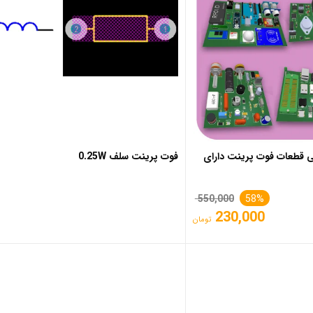
امی قطعات فوت پرینت دارای
فوت پرینت سلف 0.25W
قیمت
550,000
58%
230,000
اصلی
تومان
قیمت
550,000 تومان
فعلی
بود.
230,000 تومان
است.