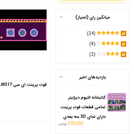
میانگین رای (امتیاز)
(24)
امتیاز
5
از
(8)
5
امتیاز
4
(2)
از 5
امتیاز
3
از 5
بازدید‌های اخیر
فوت پرینت ای سی LM317
کتابخانه التیوم دیزاینر
تمامی قطعات فوت پرینت
دارای نمای 3D سه بعدی
230,000
تومان
قیمت
قیمت