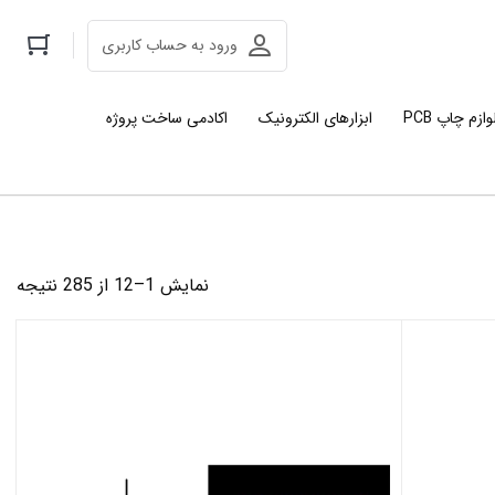
ورود به حساب کاربری
وازم چاپ PCB
ابزارهای الکترونیک
اکادمی ساخت پروژه
مرت
نمایش 1–12 از 285 نتیجه
بر
اس
جد