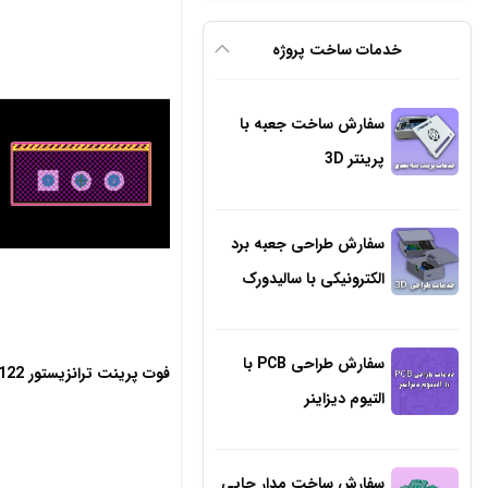
اصلی
فعلی
550,000 تومان
خدمات ساخت پروژه
230,000 تومان
بود.
است.
سفارش ساخت جعبه با
پرینتر 3D
سفارش طراحی جعبه برد
الکترونیکی با سالیدورک
سفارش طراحی PCB با
فوت پرینت ترانزیستور TIP122
التیوم دیزاینر
سفارش ساخت مدار چاپی