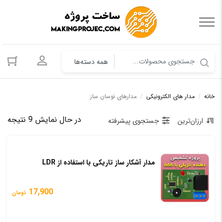
ورود به حسا
خانه
/
مدار های الکترونیکی
/
مدارهای نوسان ساز
مرت
در حال نمایش 9 نتیجه
ارزان‌ترین
جستجوی پیشرفته
بر
اس
مدار آشکار ساز تاریکی با استفاده از LDR
قی
کم
17,900
تومان
به
زیا