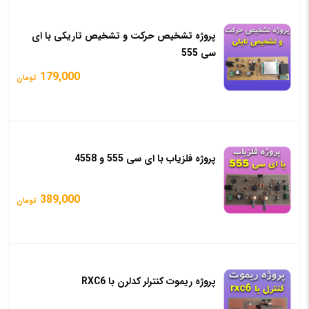
پروژه تشخیص حرکت و تشخیص تاریکی با ای
سی 555
179,000
تومان
پروژه فلزیاب با ای سی 555 و 4558
389,000
تومان
پروژه ریموت کنترلر کدلرن با RXC6