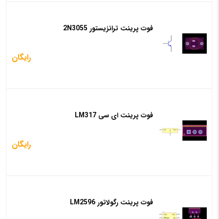
فعلی
بود.
فوت پرینت ترانزیستور 2N3055
است
رایگان
فوت پرینت ای سی LM317
رایگان
فوت پرینت رگولاتور LM2596