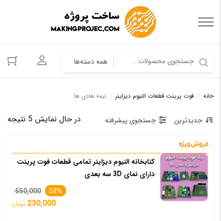
ورود به حسا
خانه
/
فوت پرینت قطعات التیوم دیزاینر
/
نیمه هادی ها
مرت
در حال نمایش 5 نتیجه
جدیدترین
جستجوی پیشرفته
بر
اس
کتابخانه التیوم دیزاینر تمامی قطعات فوت پرینت
جد
دارای نمای 3D سه بعدی
قیم
550,000
58%
230,000
تومان
اصل
قیم