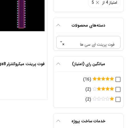
امتیاز 4 از 5
دسته‌های محصولات
فوت پرینت ای سی ها
×
میانگین رای (امتیاز)
فوت پرینت میکروکنترلر atmega8
(16)
امتیاز
5
از
(2)
5
امتیاز
4
(2)
از 5
ام
تیا
ز
1
خدمات ساخت پروژه
از
5