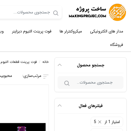
مدار های الکترونیکی
میکروکنترلر ها
فوت پرینت التیوم دیزاینر
وب
فروشگاه
خانه
/
فوت پرینت قطعات التیوم د
جستجو محصول
محبوبی
جستجو
برای:
فیلترهای فعال
امتیاز 1 از 5